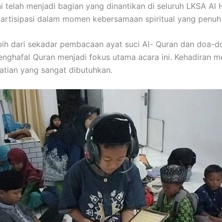
ini telah menjadi bagian yang dinantikan di seluruh LKSA Al
rtisipasi dalam momen kebersamaan spiritual yang penuh 
bih dari sekadar pembacaan ayat suci Al- Quran dan doa-do
ghafal Quran menjadi fokus utama acara ini. Kehadiran me
atian yang sangat dibutuhkan.