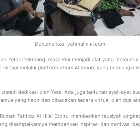
Dokumentasi yatimalhilal.com
an, tetapi teknologi masa kini menjadi alat yang memungki
 virtual melalui platform
Zoom Meeting
, yang memungkinka
 penuh dedikasi oleh Yera. Ada juga lantunan ayat-ayat s
ua yang hadir dan dibacakan secara virtual oleh dua anak
i Rumah Tahfidz Al Hilal Cibiru, memberikan tausiyah sin
ng disampaikannya memberikan inspirasi dan motivasi bag