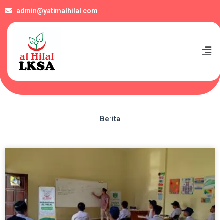
admin@yatimalhilal.com
Men
Berita
Page
Page
Page
Page
Page